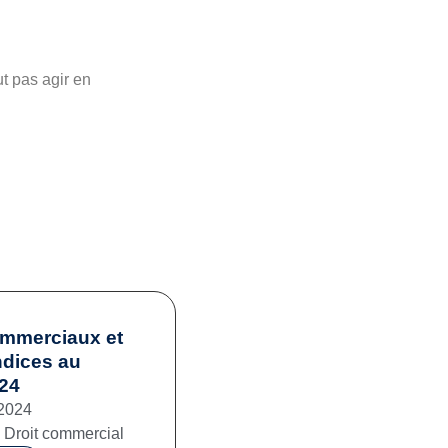
t pas agir en
ommerciaux et
ndices au
024
2024
,
Droit commercial