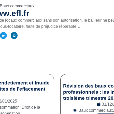
Baux commerciaux
w.efl.fr
de locaux commerciaux sans son autorisation, le bailleur ne peu
sous-locataire, faute de préjudice réparable…
endettement et fraude
Révision des baux c
mites de l’effacement
professionnels : les i
troisième trimestre 2
2/01/2025
31/12/
onsommation
,
Droit de la
Baux commerciaux
nsommation