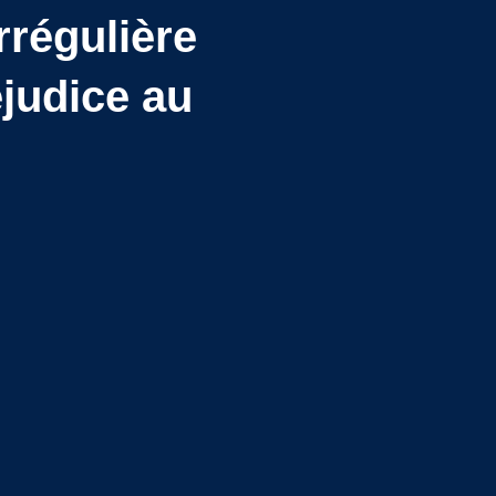
rrégulière
éjudice au