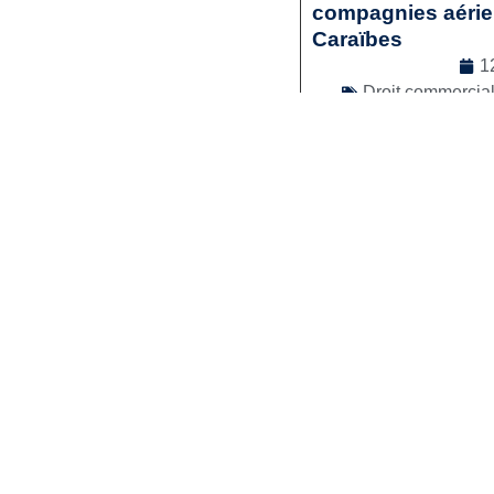
compagnies aérienn
Caraïbes
1
Droit commercia
Lir