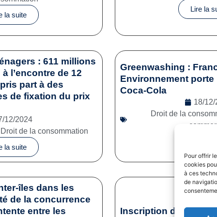
Lire la s
e la suite
énagers : 611 millions
Greenwashing : Franc
à l’encontre de 12
Environnement porte 
pris part à des
Coca-Cola
es de fixation du prix
18/12/
Droit de la consom
7/12/2024
commerc
,
Droit de la consommation
Lire la s
e la suite
Pour offrir 
cookies pour
à ces techn
de navigatio
nter-îles dans les
consentement
ité de la concurrence
tente entre les
Inscription des sporti