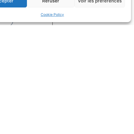
cepter
Refuser
Voir les préférences
on
Droit du sport
Cookie Policy
uite