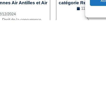
Ac
es Air Antilles et Air
catégorie Reconversi
11/12/2024
2/12/2024
Lire la s
l
,
Droit de la concurrence
e la suite
1
2
3
…
41