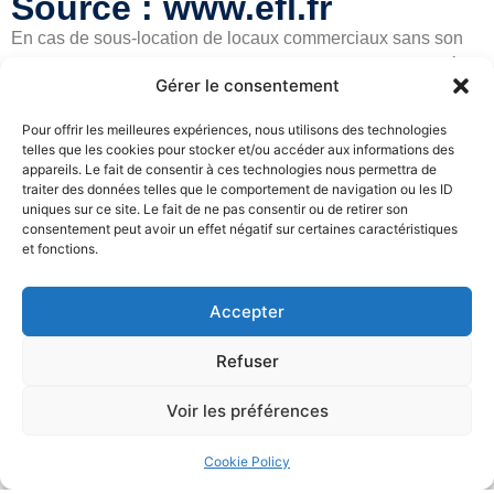
Source : www.efl.fr
En cas de sous-location de locaux commerciaux sans son
autorisation, le bailleur ne peut pas agir en responsabilité
Gérer le consentement
contre le sous-locataire, faute de préjudice réparable…
Pour offrir les meilleures expériences, nous utilisons des technologies
Lire la suite
telles que les cookies pour stocker et/ou accéder aux informations des
appareils. Le fait de consentir à ces technologies nous permettra de
traiter des données telles que le comportement de navigation ou les ID
uniques sur ce site. Le fait de ne pas consentir ou de retirer son
consentement peut avoir un effet négatif sur certaines caractéristiques
et fonctions.
Accepter
La faute grave de l’agent commercial le prive de
l’indemnité de rupture et engage sa responsabilité
Refuser
12/01/2022
Droit de la distribution
Lire la suite
Voir les préférences
Cookie Policy