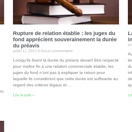
Rupture de relation établie : les juges du
L
fond apprécient souverainement la durée
i
du préavis
ju
juillet 12, 2023
Aucun commentaire
Au
Lorsqu’ils fixent la durée du préavis devant être respecté
le
pour mettre fin à une relation commerciale établie, les
du
juges du fond n’ont pas à expliquer la raison pour
in
laquelle ils considèrent que cette durée est suffisante au
de
regard des critères légaux et …
qu
ou
Lire la suite »
Li