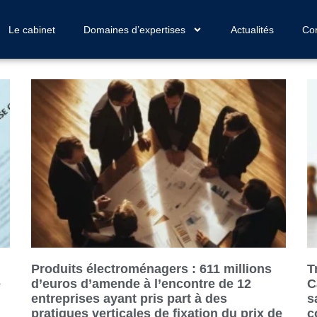
Le cabinet
Domaines d’expertises
Actualités
Con
Produits électroménagers : 611 millions
T
e
d’euros d’amende à l’encontre de 12
C
entreprises ayant pris part à des
s
pratiques verticales de fixation du prix de
c