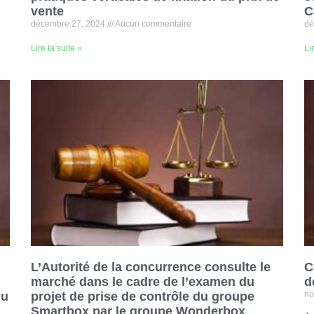
vente
C
décembre 27, 2024
Aucun commentaire
dé
Lire la suite »
Li
L’Autorité de la concurrence consulte le
C
marché dans le cadre de l’examen du
d
du
projet de prise de contrôle du groupe
no
Smartbox par le groupe Wonderbox