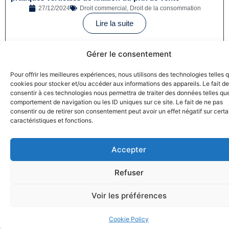
27/12/2024
Droit commercial
,
Droit de la consommation
Lire la suite
Gérer le consentement
Pour offrir les meilleures expériences, nous utilisons des technologies telles 
cookies pour stocker et/ou accéder aux informations des appareils. Le fait de
consentir à ces technologies nous permettra de traiter des données telles que
comportement de navigation ou les ID uniques sur ce site. Le fait de ne pas
consentir ou de retirer son consentement peut avoir un effet négatif sur cert
Greenwashing : France Nature Environnement porte
caractéristiques et fonctions.
plainte contre Coca-Cola
18/12/2024
Droit de la consommation
,
Pratiques commerciales
Accepter
Lire la suite
Refuser
Voir les préférences
Cookie Policy