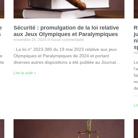
e
Sécurité : promulgation de la loi relative
R
s
aux Jeux Olympiques et Paralympiques
j
novembre 25, 2024
Aucun commentaire
n
s
: La loi n° 2023-380 du 19 mai 2023 relative aux jeux
no
de
Olympiques et Paralympiques de 2024 et portant
te
diverses autres dispositions a été publiée au Journal…
Le
l’
Lire la suite »
fa
mé
de
…
Li