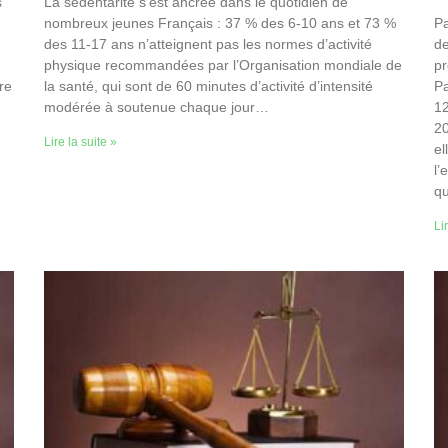
s
La sédentarité s’est ancrée dans le quotidien de
nombreux jeunes Français : 37 % des 6-10 ans et 73 %
Pa
des 11-17 ans n’atteignent pas les normes d’activité
de
physique recommandées par l’Organisation mondiale de
pr
re
la santé, qui sont de 60 minutes d’activité d’intensité
Pa
modérée à soutenue chaque jour…
12
20
Lire la suite »
el
l’
qu
Li