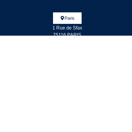
Paris
1 Rue de Sfax
75116 PARIS
Tél : 01.45.00.01.40