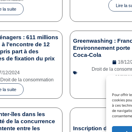
Lire la s
e la suite
énagers : 611 millions
Greenwashing : Franc
à l’encontre de 12
Environnement porte 
pris part à des
Coca-Cola
es de fixation du prix
18/12/
Droit de la consom
7/12/2024
commerc
,
Droit de la consommation
Lire la s
e la suite
Pour offrir 
cookies pour
à ces techn
de navigatio
nter-îles dans les
consentement
ité de la concurrence
tente entre les
Inscription des sporti