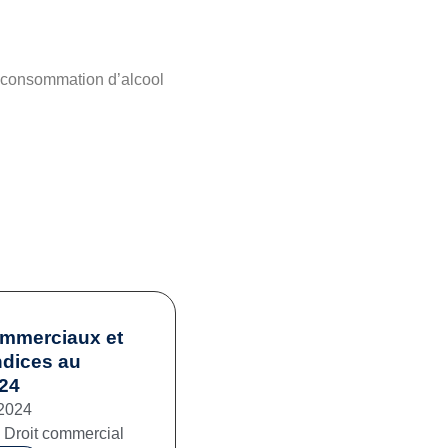
a consommation d’alcool
ommerciaux et
ndices au
024
2024
,
Droit commercial