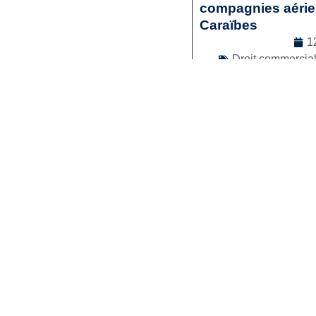
compagnies aérienn
Caraïbes
1
Droit commercia
Lir