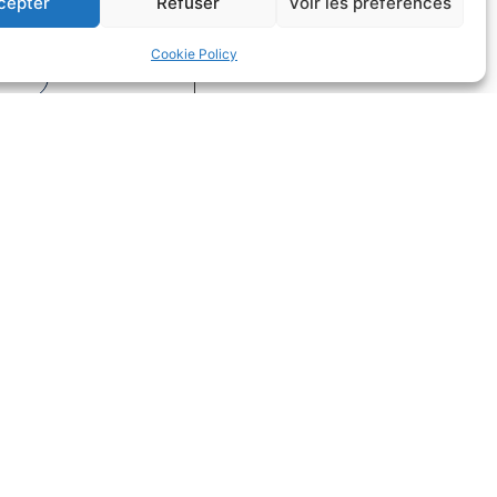
cepter
Refuser
Voir les préférences
on
Droit du sport
Cookie Policy
uite