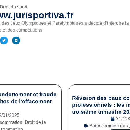
Droit du sport
w.jurisportiva.fr
n des Jeux Olympiques et Paralympiques a décidé d’interdire l
s et des compétitions
endettement et fraude
Révision des baux c
mites de l’effacement
professionnels : les i
troisième trimestre 2
2/01/2025
31/12/
onsommation
,
Droit de la
Baux commerciaux
nsommation