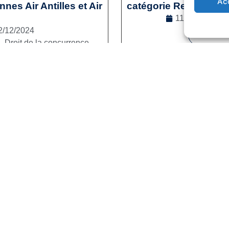
Ac
es Air Antilles et Air
catégorie Reconversi
11/12/2024
2/12/2024
Lire la s
l
,
Droit de la concurrence
e la suite
1
2
3
…
41