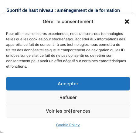
Sportif de haut niveau : aménagement de la formation
pour certaines certifications
Gérer le consentement
25/11/2024
Droit du sport
Lire la suite
Pour offrir les meilleures expériences, nous utilisons des technologies
telles que les cookies pour stocker et/ou accéder aux informations des
appareils. Le fait de consentir à ces technologies nous permettra de
traiter des données telles que le comportement de navigation ou les ID
uniques sur ce site. Le fait de ne pas consentir ou de retirer son
consentement peut avoir un effet négatif sur certaines caractéristiques
et fonctions.
Accepter
Télécoms : L’Autorité de la concurrence autorise la prise
de contrôle de La Poste Telecom par Bouygues Telecom
Refuser
25/11/2024
Droit de la concurrence
Voir les préférences
Lire la suite
Cookie Policy