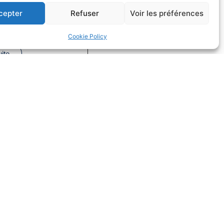
fs dans la
cepter
Refuser
Voir les préférences
on
Cookie Policy
Droit du sport
uite