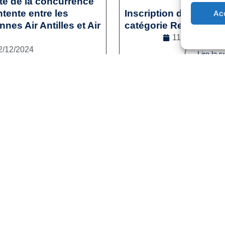
ité de la concurrence
tente entre les
Inscription des sporti
Ac
es Air Antilles et Air
catégorie Reconversi
11/12/2024
2/12/2024
Lire la s
l
,
Droit de la concurrence
e la suite
1
2
3
…
41