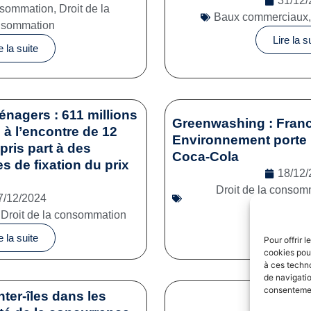
31/12/
onsommation
,
Droit de la
Baux commerciaux
nsommation
Lire la s
e la suite
énagers : 611 millions
Greenwashing : Franc
à l’encontre de 12
Environnement porte 
pris part à des
Coca-Cola
es de fixation du prix
18/12/
Droit de la consom
7/12/2024
commerc
,
Droit de la consommation
Lire la s
e la suite
Pour offrir 
cookies pour
à ces techn
de navigatio
consentement
nter-îles dans les