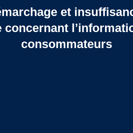
émarchage et insuffisan
oncernant l’informatio
consommateurs