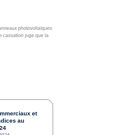
 panneaux photovoltaïques
e cassation juge que la
ommerciaux et
ndices au
024