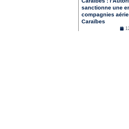
Caraïbes : l’Autor
sanctionne une en
compagnies aérienn
Caraïbes
1
Droit commercia
Lir