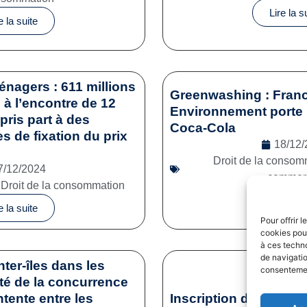
Lire la s
e la suite
énagers : 611 millions
Greenwashing : Franc
à l’encontre de 12
Environnement porte 
pris part à des
Coca-Cola
es de fixation du prix
18/12/
Droit de la consom
7/12/2024
commerc
,
Droit de la consommation
Lire la s
e la suite
Pour offrir 
cookies pour
à ces techn
de navigatio
nter-îles dans les
consentement
ité de la concurrence
tente entre les
Inscription des sporti