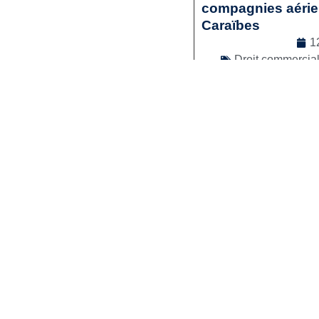
compagnies aérienn
Caraïbes
1
Droit commercia
Lir