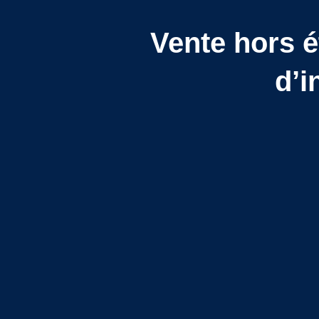
Vente hors é
d’i