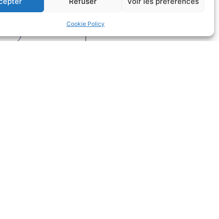
cepter
Refuser
Voir les préférences
on
Droit du sport
Cookie Policy
uite