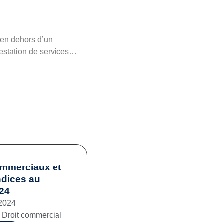
 en dehors d’un
restation de services…
ommerciaux et
ndices au
024
2024
,
Droit commercial