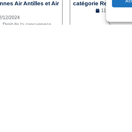
Ac
es Air Antilles et Air
catégorie Reconversi
11/12/2024
2/12/2024
Lire la s
l
,
Droit de la concurrence
e la suite
1
2
3
…
41