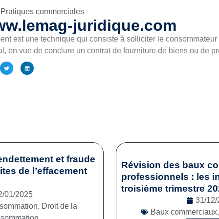
Pratiques commerciales
ww.lemag-juridique.com
ent est une technique qui consiste à solliciter le consommateur
, en vue de conclure un contrat de fourniture de biens ou de p
endettement et fraude
Révision des baux c
mites de l’effacement
professionnels : les i
troisième trimestre 2
2/01/2025
31/12/
onsommation
,
Droit de la
Baux commerciaux
nsommation