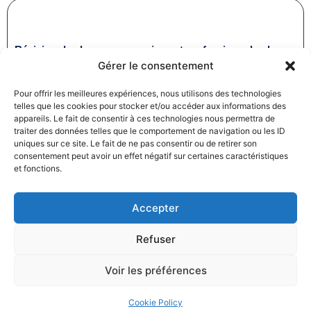
Révision des baux commerciaux et professionnels : les
Gérer le consentement
indices au troisième trimestre 2024
31/12/2024
Baux commerciaux
,
Droit commercial
Pour offrir les meilleures expériences, nous utilisons des technologies
Lire la suite
telles que les cookies pour stocker et/ou accéder aux informations des
appareils. Le fait de consentir à ces technologies nous permettra de
traiter des données telles que le comportement de navigation ou les ID
uniques sur ce site. Le fait de ne pas consentir ou de retirer son
consentement peut avoir un effet négatif sur certaines caractéristiques
et fonctions.
Accepter
Produits électroménagers : 611 millions d’euros d’amende
Refuser
à l’encontre de 12 entreprises ayant pris part à des
pratiques verticales de fixation du prix de vente
Voir les préférences
27/12/2024
Droit commercial
,
Droit de la consommation
Lire la suite
Cookie Policy