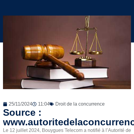
25/11/2024
11:04
Droit de la concurrence
Source :
www.autoritedelaconcurrenc
Le 12 juillet 2024, Bouygues Telecom a notifié à l’Autorité de