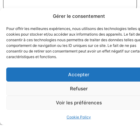
Gérer le consentement
Pour offrir les meilleures expériences, nous utilisons des technologies telles 
cookies pour stocker et/ou accéder aux informations des appareils. Le fait de
consentir à ces technologies nous permettra de traiter des données telles que
Greenwashing : France Nature Environnement porte
comportement de navigation ou les ID uniques sur ce site. Le fait de ne pas
consentir ou de retirer son consentement peut avoir un effet négatif sur cert
plainte contre Coca-Cola
caractéristiques et fonctions.
18/12/2024
Droit de la consommation
,
Pratiques commerciales
Lire la suite
Accepter
Refuser
Voir les préférences
Cookie Policy
Transport aérien inter-îles dans les Caraïbes : l’Autorité
de la concurrence sanctionne une entente entre les
compagnies aériennes Air Antilles et Air Caraïbes