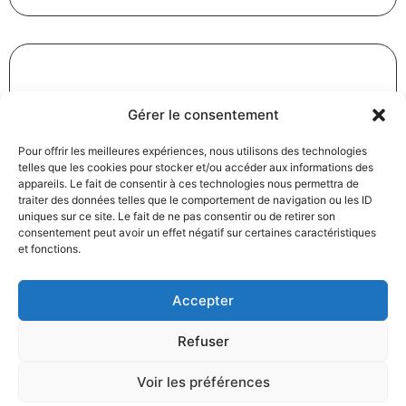
Révision des baux commerciaux et professionnels : les
Gérer le consentement
indices au troisième trimestre 2024
Pour offrir les meilleures expériences, nous utilisons des technologies
31/12/2024
Baux commerciaux
,
Droit commercial
telles que les cookies pour stocker et/ou accéder aux informations des
Lire la suite
appareils. Le fait de consentir à ces technologies nous permettra de
traiter des données telles que le comportement de navigation ou les ID
uniques sur ce site. Le fait de ne pas consentir ou de retirer son
consentement peut avoir un effet négatif sur certaines caractéristiques
et fonctions.
Accepter
Produits électroménagers : 611 millions d’euros d’amende
Refuser
à l’encontre de 12 entreprises ayant pris part à des
pratiques verticales de fixation du prix de vente
Voir les préférences
27/12/2024
Droit commercial
,
Droit de la consommation