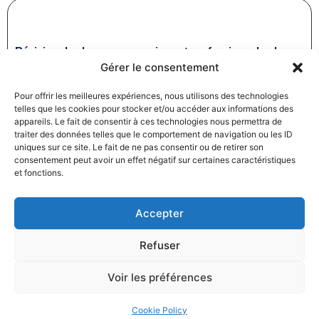
Révision des baux commerciaux et professionnels : les
Gérer le consentement
indices au troisième trimestre 2024
31/12/2024
Baux commerciaux
,
Droit commercial
Pour offrir les meilleures expériences, nous utilisons des technologies
Lire la suite
telles que les cookies pour stocker et/ou accéder aux informations des
appareils. Le fait de consentir à ces technologies nous permettra de
traiter des données telles que le comportement de navigation ou les ID
uniques sur ce site. Le fait de ne pas consentir ou de retirer son
consentement peut avoir un effet négatif sur certaines caractéristiques
et fonctions.
Accepter
Produits électroménagers : 611 millions d’euros d’amende
Refuser
à l’encontre de 12 entreprises ayant pris part à des
pratiques verticales de fixation du prix de vente
Voir les préférences
27/12/2024
Droit commercial
,
Droit de la consommation
Lire la suite
Cookie Policy