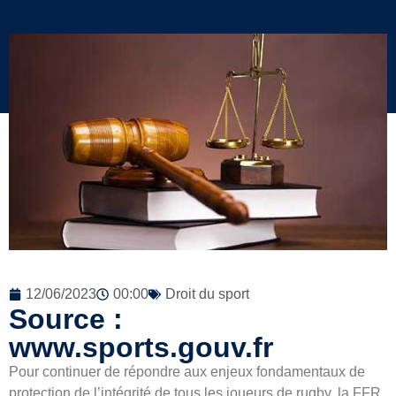
12/06/2023
00:00
Droit du sport
Source :
www.sports.gouv.fr
Pour continuer de répondre aux enjeux fondamentaux de
protection de l’intégrité de tous les joueurs de rugby, la FFR