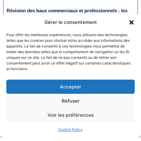
Révision des baux commerciaux et professionnels : les
indices au troisième trimestre 2024
Gérer le consentement
31/12/2024
Baux commerciaux
,
Droit commercial
Lire la suite
Pour offrir les meilleures expériences, nous utilisons des technologies
telles que les cookies pour stocker et/ou accéder aux informations des
appareils. Le fait de consentir à ces technologies nous permettra de
traiter des données telles que le comportement de navigation ou les ID
uniques sur ce site. Le fait de ne pas consentir ou de retirer son
consentement peut avoir un effet négatif sur certaines caractéristiques
et fonctions.
Accepter
Produits électroménagers : 611 millions d’euros d’amende
à l’encontre de 12 entreprises ayant pris part à des
Refuser
pratiques verticales de fixation du prix de vente
27/12/2024
Droit commercial
,
Droit de la consommation
Voir les préférences
Lire la suite
Cookie Policy