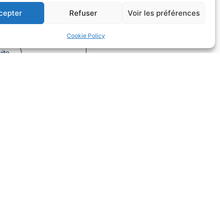
fs dans la
cepter
Refuser
Voir les préférences
on
Cookie Policy
Droit du sport
uite