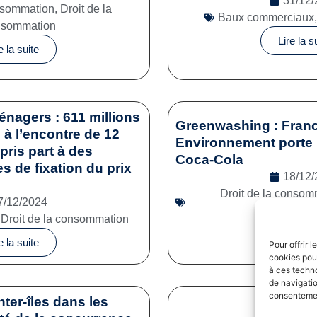
31/12/
onsommation
,
Droit de la
Baux commerciaux
nsommation
Lire la s
e la suite
énagers : 611 millions
Greenwashing : Franc
à l’encontre de 12
Environnement porte 
pris part à des
Coca-Cola
es de fixation du prix
18/12/
Droit de la consom
7/12/2024
commerc
,
Droit de la consommation
Lire la s
e la suite
Pour offrir 
cookies pour
à ces techn
de navigatio
consentement
nter-îles dans les