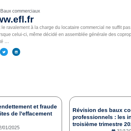
Baux commerciaux
w.efl.fr
 le ravalement à la charge du locataire commercial ne suffit pas à
rsque celui-ci, même décidé en assemblée générale des copropri
ité …
endettement et fraude
Révision des baux c
mites de l’effacement
professionnels : les i
troisième trimestre 2
2/01/2025