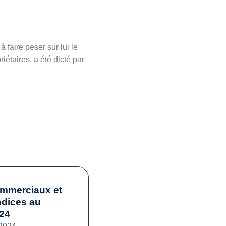
 faire peser sur lui le
étaires, a été dicté par
ommerciaux et
ndices au
024