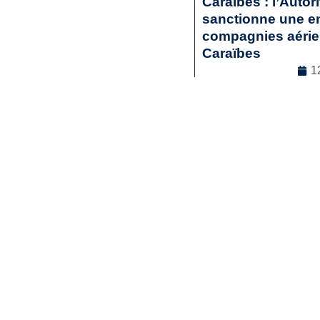
Caraïbes : l’Autor
sanctionne une en
compagnies aérienn
Caraïbes
1
Droit commercia
Lir