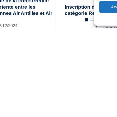
ité de la concurrence
tente entre les
Inscription des sporti
Ac
es Air Antilles et Air
catégorie Reconversi
11/12/2024
2/12/2024
Lire la s
l
,
Droit de la concurrence
e la suite
1
2
3
…
41