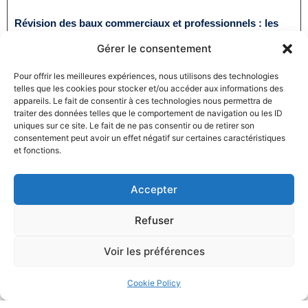
Révision des baux commerciaux et professionnels : les
indices au troisième trimestre 2024
Gérer le consentement
31/12/2024
Baux commerciaux
,
Droit commercial
Lire la suite
Pour offrir les meilleures expériences, nous utilisons des technologies
telles que les cookies pour stocker et/ou accéder aux informations des
appareils. Le fait de consentir à ces technologies nous permettra de
traiter des données telles que le comportement de navigation ou les ID
uniques sur ce site. Le fait de ne pas consentir ou de retirer son
consentement peut avoir un effet négatif sur certaines caractéristiques
et fonctions.
Accepter
Produits électroménagers : 611 millions d’euros d’amende
à l’encontre de 12 entreprises ayant pris part à des
Refuser
pratiques verticales de fixation du prix de vente
27/12/2024
Droit commercial
,
Droit de la consommation
Voir les préférences
Lire la suite
Cookie Policy