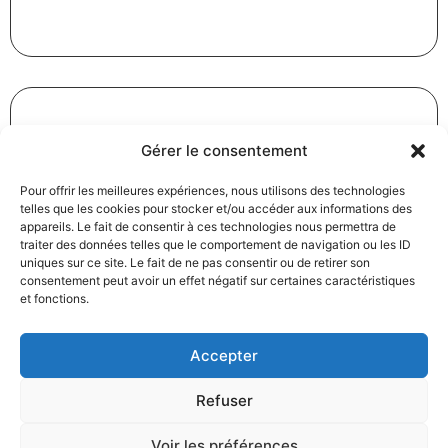
Gérer le consentement
Révision des baux commerciaux et professionnels : les
indices au troisième trimestre 2024
Pour offrir les meilleures expériences, nous utilisons des technologies
31/12/2024
Baux commerciaux
,
Droit commercial
telles que les cookies pour stocker et/ou accéder aux informations des
appareils. Le fait de consentir à ces technologies nous permettra de
Lire la suite
traiter des données telles que le comportement de navigation ou les ID
uniques sur ce site. Le fait de ne pas consentir ou de retirer son
consentement peut avoir un effet négatif sur certaines caractéristiques
et fonctions.
Accepter
Refuser
Produits électroménagers : 611 millions d’euros d’amende
à l’encontre de 12 entreprises ayant pris part à des
Voir les préférences