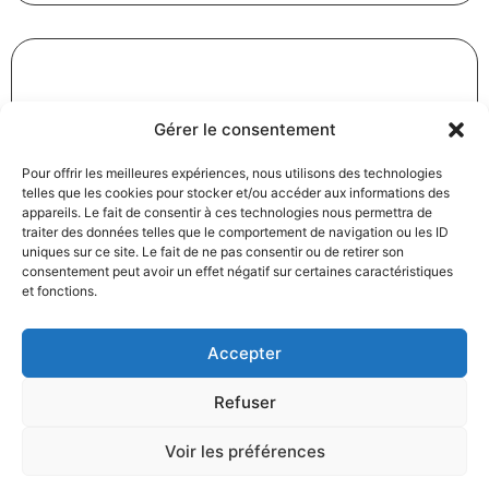
Révision des baux commerciaux et professionnels : les
Gérer le consentement
indices au troisième trimestre 2024
31/12/2024
Baux commerciaux
,
Droit commercial
Pour offrir les meilleures expériences, nous utilisons des technologies
telles que les cookies pour stocker et/ou accéder aux informations des
Lire la suite
appareils. Le fait de consentir à ces technologies nous permettra de
traiter des données telles que le comportement de navigation ou les ID
uniques sur ce site. Le fait de ne pas consentir ou de retirer son
consentement peut avoir un effet négatif sur certaines caractéristiques
et fonctions.
Accepter
Produits électroménagers : 611 millions d’euros d’amende
Refuser
à l’encontre de 12 entreprises ayant pris part à des
pratiques verticales de fixation du prix de vente
Voir les préférences
27/12/2024
Droit commercial
,
Droit de la consommation