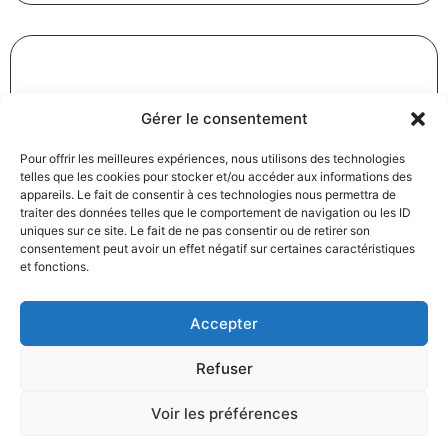
Révision des baux commerciaux et professionnels : les
Gérer le consentement
indices au troisième trimestre 2024
31/12/2024
Baux commerciaux
,
Droit commercial
Pour offrir les meilleures expériences, nous utilisons des technologies
telles que les cookies pour stocker et/ou accéder aux informations des
Lire la suite
appareils. Le fait de consentir à ces technologies nous permettra de
traiter des données telles que le comportement de navigation ou les ID
uniques sur ce site. Le fait de ne pas consentir ou de retirer son
consentement peut avoir un effet négatif sur certaines caractéristiques
et fonctions.
Accepter
Produits électroménagers : 611 millions d’euros d’amende
Refuser
à l’encontre de 12 entreprises ayant pris part à des
pratiques verticales de fixation du prix de vente
Voir les préférences
27/12/2024
Droit commercial
,
Droit de la consommation