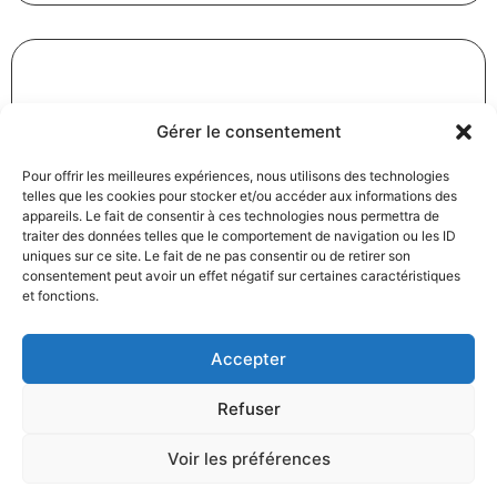
Révision des baux commerciaux et professionnels : les
Gérer le consentement
indices au troisième trimestre 2024
31/12/2024
Baux commerciaux
,
Droit commercial
Pour offrir les meilleures expériences, nous utilisons des technologies
telles que les cookies pour stocker et/ou accéder aux informations des
Lire la suite
appareils. Le fait de consentir à ces technologies nous permettra de
traiter des données telles que le comportement de navigation ou les ID
uniques sur ce site. Le fait de ne pas consentir ou de retirer son
consentement peut avoir un effet négatif sur certaines caractéristiques
et fonctions.
Accepter
Produits électroménagers : 611 millions d’euros d’amende
Refuser
à l’encontre de 12 entreprises ayant pris part à des
pratiques verticales de fixation du prix de vente
Voir les préférences
27/12/2024
Droit commercial
,
Droit de la consommation