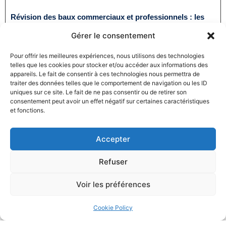
Révision des baux commerciaux et professionnels : les
indices au troisième trimestre 2024
Gérer le consentement
31/12/2024
Baux commerciaux
,
Droit commercial
Lire la suite
Pour offrir les meilleures expériences, nous utilisons des technologies
telles que les cookies pour stocker et/ou accéder aux informations des
appareils. Le fait de consentir à ces technologies nous permettra de
traiter des données telles que le comportement de navigation ou les ID
uniques sur ce site. Le fait de ne pas consentir ou de retirer son
consentement peut avoir un effet négatif sur certaines caractéristiques
et fonctions.
Accepter
Produits électroménagers : 611 millions d’euros d’amende
à l’encontre de 12 entreprises ayant pris part à des
Refuser
pratiques verticales de fixation du prix de vente
27/12/2024
Droit commercial
,
Droit de la consommation
Voir les préférences
Lire la suite
Cookie Policy