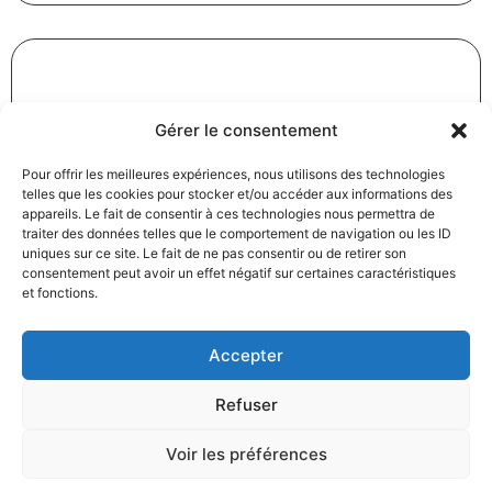
Révision des baux commerciaux et professionnels : les
Gérer le consentement
indices au troisième trimestre 2024
31/12/2024
Baux commerciaux
,
Droit commercial
Pour offrir les meilleures expériences, nous utilisons des technologies
telles que les cookies pour stocker et/ou accéder aux informations des
Lire la suite
appareils. Le fait de consentir à ces technologies nous permettra de
traiter des données telles que le comportement de navigation ou les ID
uniques sur ce site. Le fait de ne pas consentir ou de retirer son
consentement peut avoir un effet négatif sur certaines caractéristiques
et fonctions.
Accepter
Produits électroménagers : 611 millions d’euros d’amende
Refuser
à l’encontre de 12 entreprises ayant pris part à des
pratiques verticales de fixation du prix de vente
Voir les préférences
27/12/2024
Droit commercial
,
Droit de la consommation