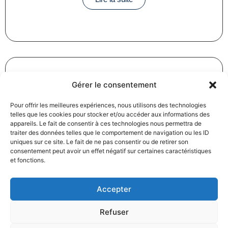
Gérer le consentement
Révision des baux commerciaux et professionnels : les
Pour offrir les meilleures expériences, nous utilisons des technologies
indices au troisième trimestre 2024
telles que les cookies pour stocker et/ou accéder aux informations des
31/12/2024
Baux commerciaux
,
Droit commercial
appareils. Le fait de consentir à ces technologies nous permettra de
Lire la suite
traiter des données telles que le comportement de navigation ou les ID
uniques sur ce site. Le fait de ne pas consentir ou de retirer son
consentement peut avoir un effet négatif sur certaines caractéristiques
et fonctions.
Accepter
Refuser
Produits électroménagers : 611 millions d’euros d’amende