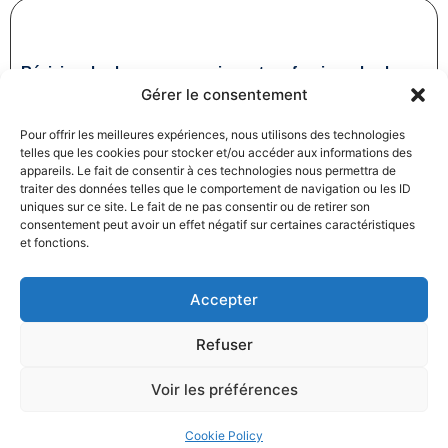
Révision des baux commerciaux et professionnels : les
Gérer le consentement
indices au troisième trimestre 2024
31/12/2024
Baux commerciaux
,
Droit commercial
Pour offrir les meilleures expériences, nous utilisons des technologies
Lire la suite
telles que les cookies pour stocker et/ou accéder aux informations des
appareils. Le fait de consentir à ces technologies nous permettra de
traiter des données telles que le comportement de navigation ou les ID
uniques sur ce site. Le fait de ne pas consentir ou de retirer son
consentement peut avoir un effet négatif sur certaines caractéristiques
et fonctions.
Accepter
Produits électroménagers : 611 millions d’euros d’amende
Refuser
à l’encontre de 12 entreprises ayant pris part à des
pratiques verticales de fixation du prix de vente
Voir les préférences
27/12/2024
Droit commercial
,
Droit de la consommation
Lire la suite
Cookie Policy