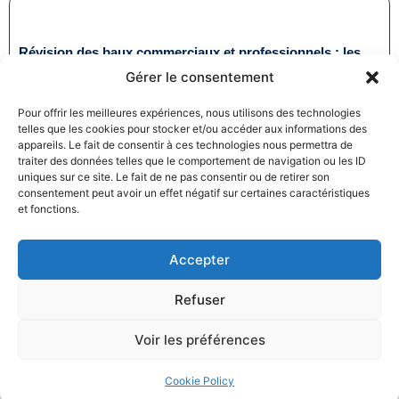
Révision des baux commerciaux et professionnels : les
indices au troisième trimestre 2024
Gérer le consentement
31/12/2024
Baux commerciaux
,
Droit commercial
Pour offrir les meilleures expériences, nous utilisons des technologies
Lire la suite
telles que les cookies pour stocker et/ou accéder aux informations des
appareils. Le fait de consentir à ces technologies nous permettra de
traiter des données telles que le comportement de navigation ou les ID
uniques sur ce site. Le fait de ne pas consentir ou de retirer son
consentement peut avoir un effet négatif sur certaines caractéristiques
et fonctions.
Accepter
Produits électroménagers : 611 millions d’euros d’amende
à l’encontre de 12 entreprises ayant pris part à des
Refuser
pratiques verticales de fixation du prix de vente
27/12/2024
Droit commercial
,
Droit de la consommation
Voir les préférences
Lire la suite
Cookie Policy