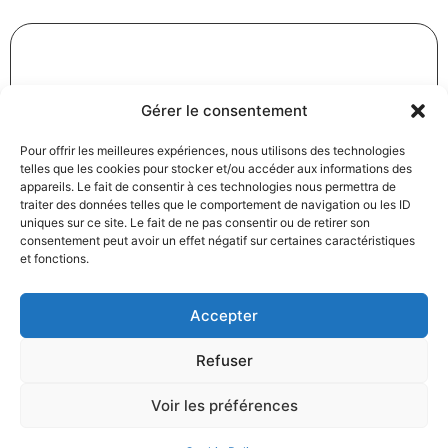
Révision des baux commerciaux et professionnels : les
Gérer le consentement
indices au troisième trimestre 2024
31/12/2024
Baux commerciaux
,
Droit commercial
Pour offrir les meilleures expériences, nous utilisons des technologies
telles que les cookies pour stocker et/ou accéder aux informations des
Lire la suite
appareils. Le fait de consentir à ces technologies nous permettra de
traiter des données telles que le comportement de navigation ou les ID
uniques sur ce site. Le fait de ne pas consentir ou de retirer son
consentement peut avoir un effet négatif sur certaines caractéristiques
et fonctions.
Accepter
Produits électroménagers : 611 millions d’euros d’amende
Refuser
à l’encontre de 12 entreprises ayant pris part à des
pratiques verticales de fixation du prix de vente
Voir les préférences
27/12/2024
Droit commercial
,
Droit de la consommation
Lire la suite