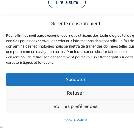
Lire la suite
Gérer le consentement
Pour offrir les meilleures expériences, nous utilisons des technologies telles 
cookies pour stocker et/ou accéder aux informations des appareils. Le fait de
consentir à ces technologies nous permettra de traiter des données telles que
comportement de navigation ou les ID uniques sur ce site. Le fait de ne pas
Greenwashing : France Nature Environnement porte
consentir ou de retirer son consentement peut avoir un effet négatif sur cert
plainte contre Coca-Cola
caractéristiques et fonctions.
18/12/2024
Droit de la consommation
,
Pratiques commerciales
Lire la suite
Accepter
Refuser
Voir les préférences
Cookie Policy
Transport aérien inter-îles dans les Caraïbes : l’Autorité