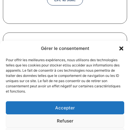
Gérer le consentement
Révision des baux commerciaux et professionnels : les
Pour offrir les meilleures expériences, nous utilisons des technologies
indices au troisième trimestre 2024
telles que les cookies pour stocker et/ou accéder aux informations des
31/12/2024
Baux commerciaux
,
Droit commercial
appareils. Le fait de consentir à ces technologies nous permettra de
Lire la suite
traiter des données telles que le comportement de navigation ou les ID
uniques sur ce site. Le fait de ne pas consentir ou de retirer son
consentement peut avoir un effet négatif sur certaines caractéristiques
et fonctions.
Accepter
Refuser
Produits électroménagers : 611 millions d’euros d’amende