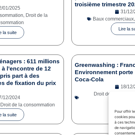
troisième trimestre 2
2/01/2025
31/12/
onsommation
,
Droit de la
Baux commerciaux
nsommation
Lire la s
e la suite
énagers : 611 millions
Greenwashing : Franc
à l’encontre de 12
Environnement porte 
pris part à des
Coca-Cola
es de fixation du prix
18/12/
Droit de la consom
7/12/2024
commerc
,
Droit de la consommation
Lire la s
Pour offrir 
e la suite
cookies pour
à ces techn
de navigatio
consentement