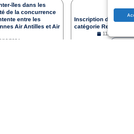
nter-îles dans les
ité de la concurrence
Ac
tente entre les
Inscription des sporti
es Air Antilles et Air
catégorie Reconversi
11/12/2024
2/12/2024
Lire la s
l
,
Droit de la concurrence
e la suite
1
2
3
…
41