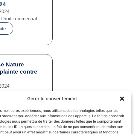
024
2024
,
Droit commercial
uite
e Nature
plainte contre
2024
mation
,
Pratiques
Gérer le consentement
iales
uite
les meilleures expériences, nous utilisons des technologies telles que les
 stocker et/ou accéder aux informations des appareils. Le fait de consentir
ologies nous permettra de traiter des données telles que le comportement
n ou les ID uniques sur ce site. Le fait de ne pas consentir ou de retirer son
 peut avoir un effet négatif sur certaines caractéristiques et fonctions.