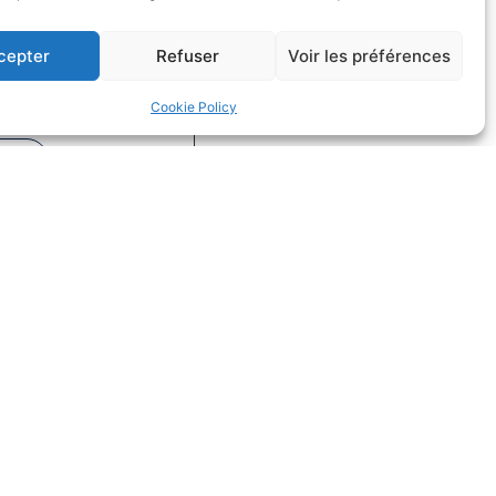
cepter
Refuser
Voir les préférences
fs dans la
on
Cookie Policy
Droit du sport
uite