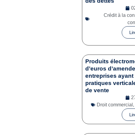
des dettes
0
Crédit à la c
co
Lir
Produits électrom
d’euros d’amende 
entreprises ayant 
pratiques vertical
de vente
2
Droit commercial
Lir