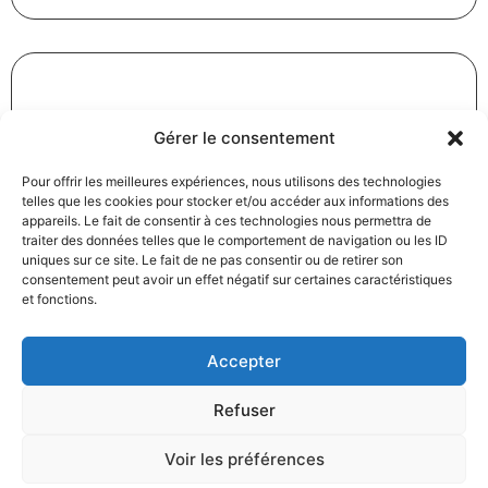
Révision des baux commerciaux et professionnels : les
Gérer le consentement
indices au troisième trimestre 2024
Pour offrir les meilleures expériences, nous utilisons des technologies
31/12/2024
Baux commerciaux
,
Droit commercial
telles que les cookies pour stocker et/ou accéder aux informations des
Lire la suite
appareils. Le fait de consentir à ces technologies nous permettra de
traiter des données telles que le comportement de navigation ou les ID
uniques sur ce site. Le fait de ne pas consentir ou de retirer son
consentement peut avoir un effet négatif sur certaines caractéristiques
et fonctions.
Accepter
Produits électroménagers : 611 millions d’euros d’amende
Refuser
à l’encontre de 12 entreprises ayant pris part à des
pratiques verticales de fixation du prix de vente
Voir les préférences
27/12/2024
Droit commercial
,
Droit de la consommation