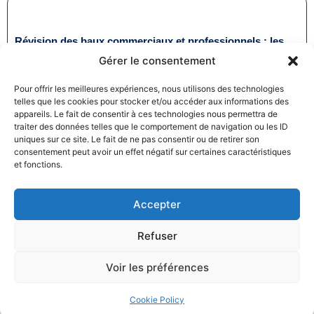
Révision des baux commerciaux et professionnels : les
indices au troisième trimestre 2024
Gérer le consentement
31/12/2024
Baux commerciaux
,
Droit commercial
Pour offrir les meilleures expériences, nous utilisons des technologies
Lire la suite
telles que les cookies pour stocker et/ou accéder aux informations des
appareils. Le fait de consentir à ces technologies nous permettra de
traiter des données telles que le comportement de navigation ou les ID
uniques sur ce site. Le fait de ne pas consentir ou de retirer son
consentement peut avoir un effet négatif sur certaines caractéristiques
et fonctions.
Accepter
Produits électroménagers : 611 millions d’euros d’amende
à l’encontre de 12 entreprises ayant pris part à des
Refuser
pratiques verticales de fixation du prix de vente
27/12/2024
Droit commercial
,
Droit de la consommation
Voir les préférences
Lire la suite
Cookie Policy