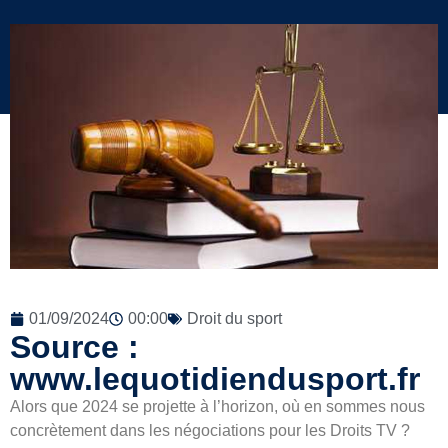
01/09/2024
00:00
Droit du sport
Source :
www.lequotidiendusport.fr
Alors que 2024 se projette à l’horizon, où en sommes nous
concrètement dans les négociations pour les Droits TV ?