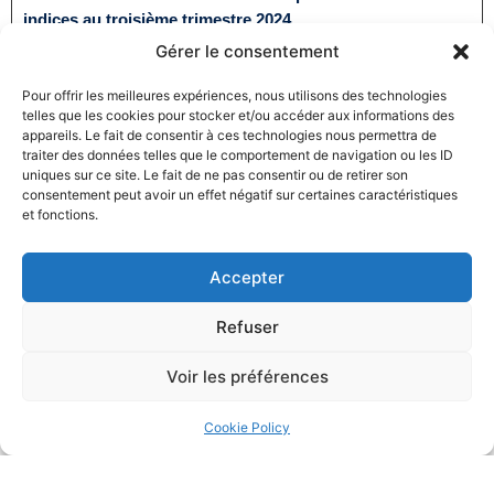
indices au troisième trimestre 2024
31/12/2024
Baux commerciaux
,
Droit commercial
Gérer le consentement
Lire la suite
Pour offrir les meilleures expériences, nous utilisons des technologies
telles que les cookies pour stocker et/ou accéder aux informations des
appareils. Le fait de consentir à ces technologies nous permettra de
traiter des données telles que le comportement de navigation ou les ID
uniques sur ce site. Le fait de ne pas consentir ou de retirer son
consentement peut avoir un effet négatif sur certaines caractéristiques
et fonctions.
Produits électroménagers : 611 millions d’euros d’amende
Accepter
à l’encontre de 12 entreprises ayant pris part à des
pratiques verticales de fixation du prix de vente
Refuser
27/12/2024
Droit commercial
,
Droit de la consommation
Voir les préférences
Lire la suite
Cookie Policy