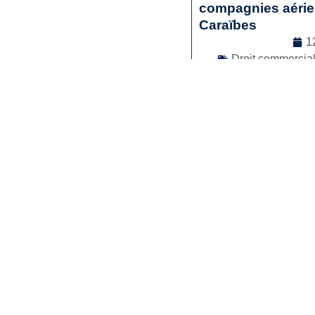
compagnies aérienn
Caraïbes
1
Droit commercia
Lir