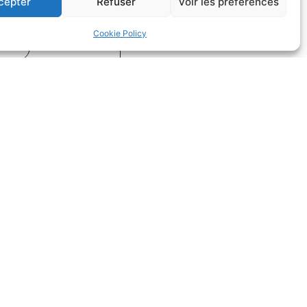
cepter
Refuser
Voir les préférences
on
Droit du sport
Cookie Policy
uite