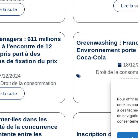
Lire la s
e la suite
énagers : 611 millions
Greenwashing : Franc
à l’encontre de 12
Environnement porte 
pris part à des
Coca-Cola
es de fixation du prix
18/12/
Droit de la consom
7/12/2024
commerc
,
Droit de la consommation
Lire la s
e la suite
Pour offrir 
cookies pour
à ces techn
de navigatio
nter-îles dans les
consentement
ité de la concurrence
tente entre les
Inscription des sporti