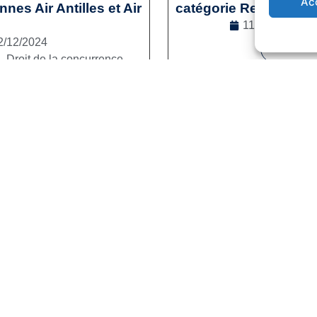
Ac
es Air Antilles et Air
catégorie Reconversi
11/12/2024
2/12/2024
Lire la s
l
,
Droit de la concurrence
e la suite
1
2
3
…
41