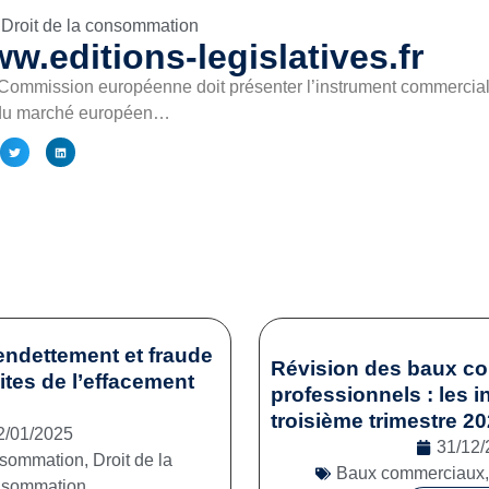
Droit de la consommation
w.editions-legislatives.fr
 Commission européenne doit présenter l’instrument commercial 
cé du marché européen…
endettement et fraude
Révision des baux c
mites de l’effacement
professionnels : les i
troisième trimestre 2
2/01/2025
31/12/
onsommation
,
Droit de la
Baux commerciaux
nsommation