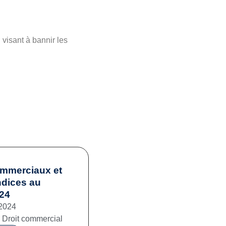
visant à bannir les
ommerciaux et
ndices au
024
2024
,
Droit commercial