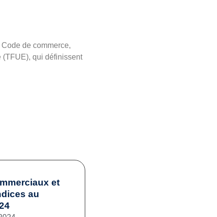
 du Code de commerce,
e (TFUE), qui définissent
ommerciaux et
ndices au
024