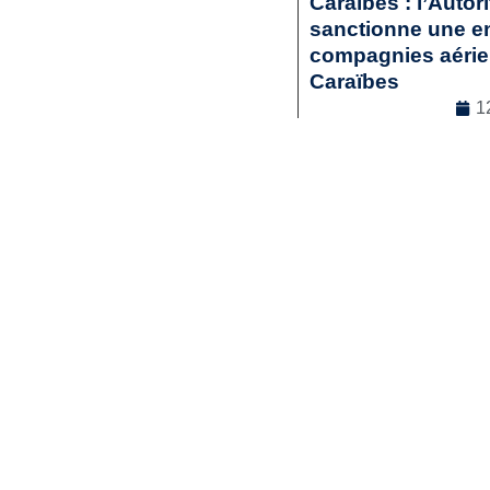
Caraïbes : l’Autor
sanctionne une en
compagnies aérienn
Caraïbes
1
Droit commercia
Lir