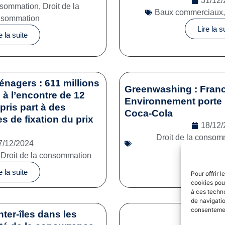
31/12/
onsommation
,
Droit de la
Baux commerciaux
nsommation
Lire la s
e la suite
énagers : 611 millions
Greenwashing : Franc
à l’encontre de 12
Environnement porte 
pris part à des
Coca-Cola
es de fixation du prix
18/12/
Droit de la consom
7/12/2024
commerc
,
Droit de la consommation
Lire la s
e la suite
Pour offrir 
cookies pour
à ces techn
de navigatio
consentement
nter-îles dans les