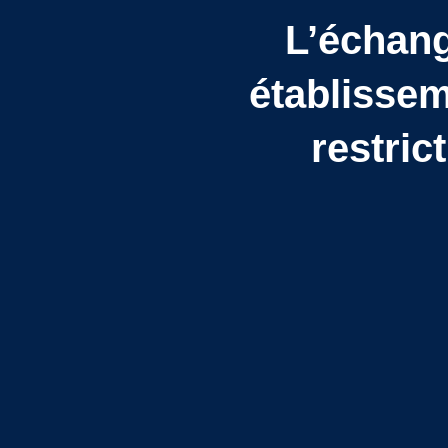
L’échang
établissem
restric