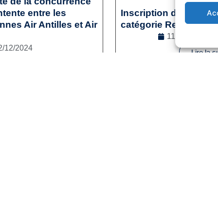
ité de la concurrence
tente entre les
Inscription des sporti
Ac
es Air Antilles et Air
catégorie Reconversi
11/12/2024
2/12/2024
Lire la s
l
,
Droit de la concurrence
e la suite
1
2
3
…
41