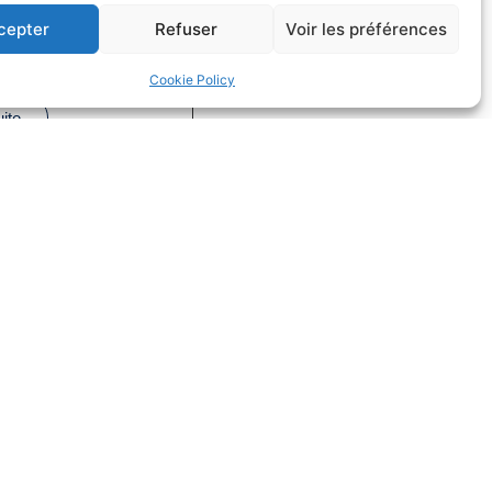
fs dans la
cepter
Refuser
Voir les préférences
on
Cookie Policy
Droit du sport
uite