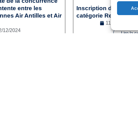
ité de la concurrence
tente entre les
Inscription des sporti
Ac
es Air Antilles et Air
catégorie Reconversi
11/12/2024
2/12/2024
Lire la s
l
,
Droit de la concurrence
e la suite
1
2
3
…
41