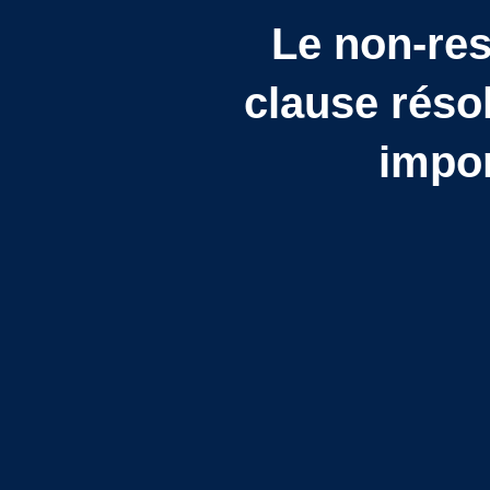
Le non-res
clause réso
impor