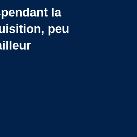
spendant la
isition, peu
illeur