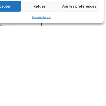
fs dans la
cepter
Refuser
Voir les préférences
on
Cookie Policy
Droit du sport
uite