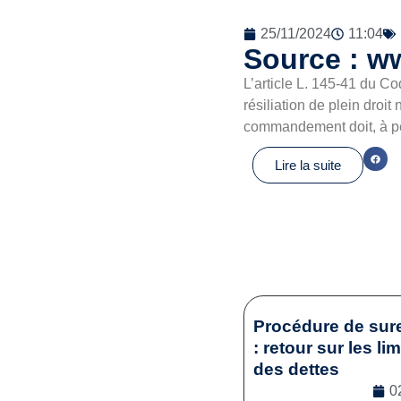
25/11/2024
11:04
Source : w
L’article L. 145-41 du C
résiliation de plein dro
commandement doit, à pe
Lire la suite
Procédure de sur
: retour sur les li
des dettes
0