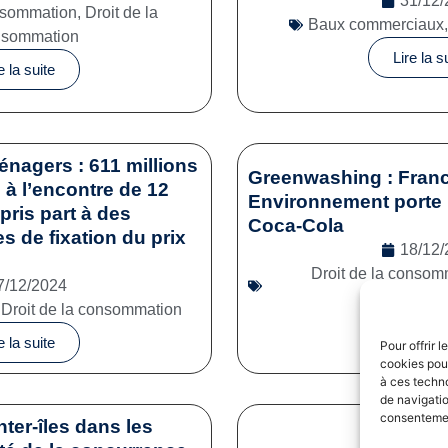
31/12/
onsommation
,
Droit de la
Baux commerciaux
nsommation
Lire la s
e la suite
énagers : 611 millions
Greenwashing : Franc
à l’encontre de 12
Environnement porte 
pris part à des
Coca-Cola
es de fixation du prix
18/12/
Droit de la consom
7/12/2024
commerc
,
Droit de la consommation
Lire la s
e la suite
Pour offrir 
cookies pour
à ces techn
de navigatio
consentement
nter-îles dans les