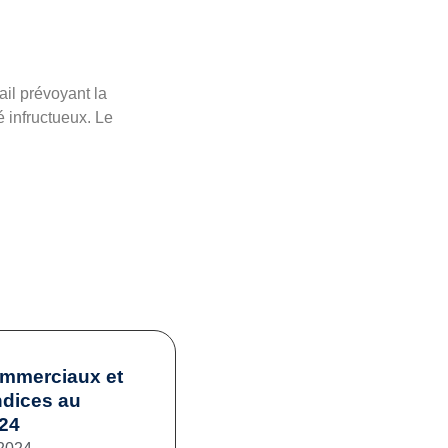
il prévoyant la
 infructueux. Le
ommerciaux et
ndices au
024