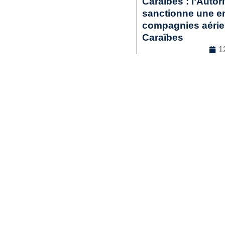
Caraïbes : l’Autor
sanctionne une en
compagnies aérienn
Caraïbes
1
Droit commercia
Lir