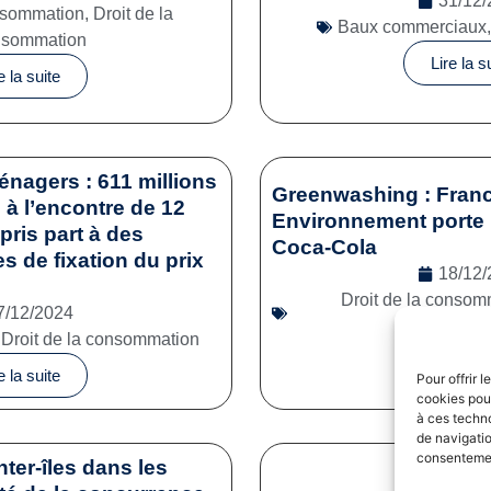
31/12/
onsommation
,
Droit de la
Baux commerciaux
nsommation
Lire la s
e la suite
énagers : 611 millions
Greenwashing : Franc
à l’encontre de 12
Environnement porte 
pris part à des
Coca-Cola
es de fixation du prix
18/12/
Droit de la consom
7/12/2024
commerc
,
Droit de la consommation
Lire la s
e la suite
Pour offrir 
cookies pour
à ces techn
de navigatio
consentement
nter-îles dans les