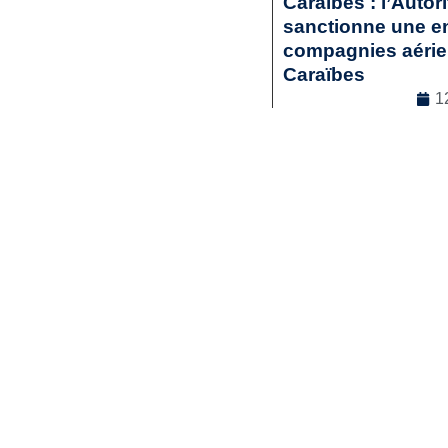
Caraïbes : l’Autor
sanctionne une en
compagnies aérienn
Caraïbes
1
Droit commercia
Lir