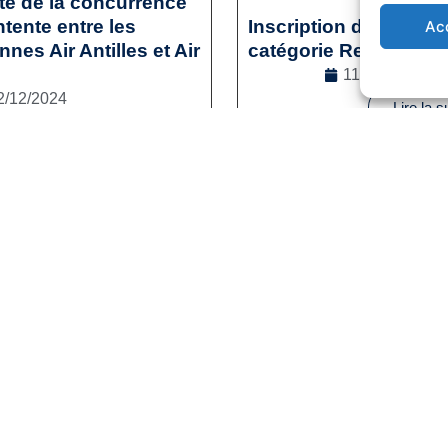
ité de la concurrence
tente entre les
Inscription des sporti
Ac
es Air Antilles et Air
catégorie Reconversi
11/12/2024
2/12/2024
Lire la s
l
,
Droit de la concurrence
e la suite
1
2
3
…
41