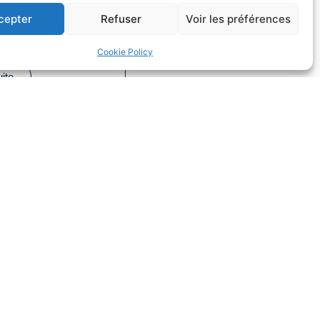
fs dans la
cepter
Refuser
Voir les préférences
on
Cookie Policy
Droit du sport
uite