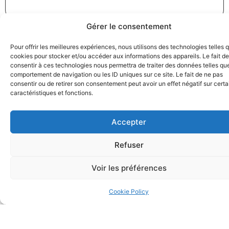
Gérer le consentement
Pour offrir les meilleures expériences, nous utilisons des technologies telles 
cookies pour stocker et/ou accéder aux informations des appareils. Le fait de
consentir à ces technologies nous permettra de traiter des données telles que
Greenwashing : France Nature Environnement porte
comportement de navigation ou les ID uniques sur ce site. Le fait de ne pas
consentir ou de retirer son consentement peut avoir un effet négatif sur cert
plainte contre Coca-Cola
caractéristiques et fonctions.
18/12/2024
Droit de la consommation
,
Pratiques commerciales
Lire la suite
Accepter
Refuser
Voir les préférences
Cookie Policy
Transport aérien inter-îles dans les Caraïbes : l’Autorité
de la concurrence sanctionne une entente entre les
compagnies aériennes Air Antilles et Air Caraïbes