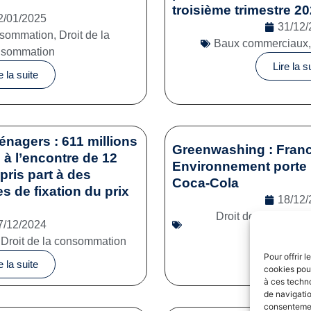
troisième trimestre 2
2/01/2025
31/12/
onsommation
,
Droit de la
Baux commerciaux
nsommation
Lire la s
e la suite
énagers : 611 millions
Greenwashing : Franc
à l’encontre de 12
Environnement porte 
pris part à des
Coca-Cola
es de fixation du prix
18/12/
Droit de la consom
7/12/2024
commerc
,
Droit de la consommation
Lire la s
Pour offrir 
e la suite
cookies pour
à ces techn
de navigatio
consentement