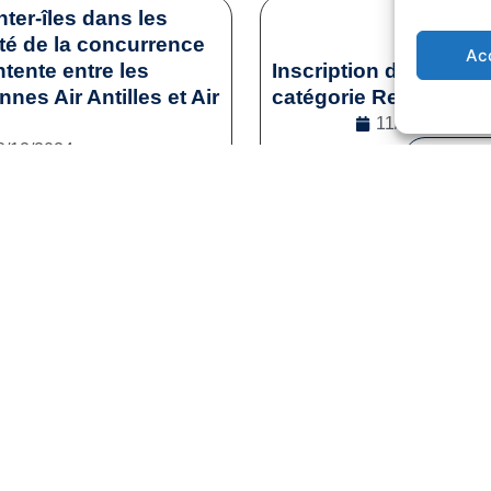
nter-îles dans les
ité de la concurrence
Ac
tente entre les
Inscription des sporti
es Air Antilles et Air
catégorie Reconversi
11/12/2024
2/12/2024
Lire la s
l
,
Droit de la concurrence
e la suite
1
2
3
…
41