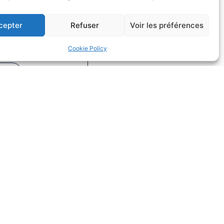
cepter
Refuser
Voir les préférences
fs dans la
on
Cookie Policy
Droit du sport
uite