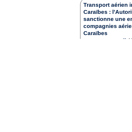
Transport aérien i
Caraïbes : l’Autor
sanctionne une en
compagnies aérienn
Caraïbes
1
Droit commercia
Lir