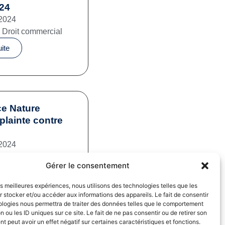
024
2024
,
Droit commercial
uite
e Nature
plainte contre
2024
mation
,
Pratiques
Gérer le consentement
iales
uite
les meilleures expériences, nous utilisons des technologies telles que les
 stocker et/ou accéder aux informations des appareils. Le fait de consentir
ologies nous permettra de traiter des données telles que le comportement
n ou les ID uniques sur ce site. Le fait de ne pas consentir ou de retirer son
 peut avoir un effet négatif sur certaines caractéristiques et fonctions.