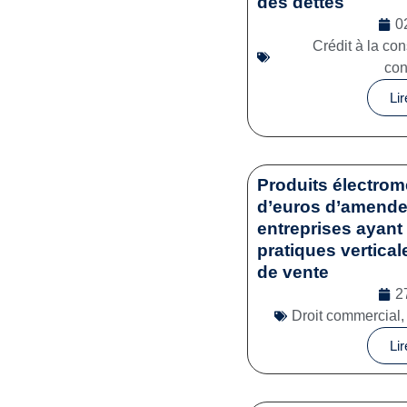
des dettes
0
Crédit à la c
co
Lir
Produits électrom
d’euros d’amende 
entreprises ayant 
pratiques vertical
de vente
2
Droit commercial
Lir