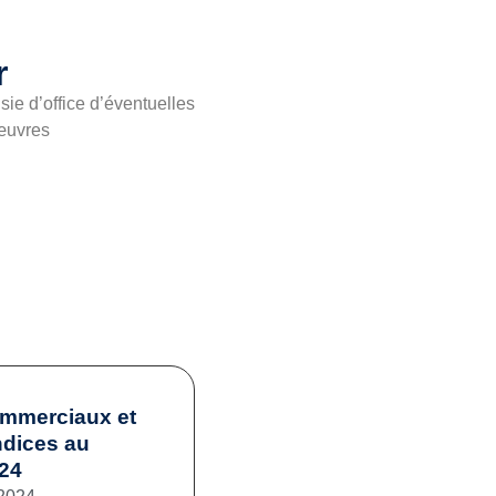
r
sie d’office d’éventuelles
’œuvres
ommerciaux et
ndices au
024