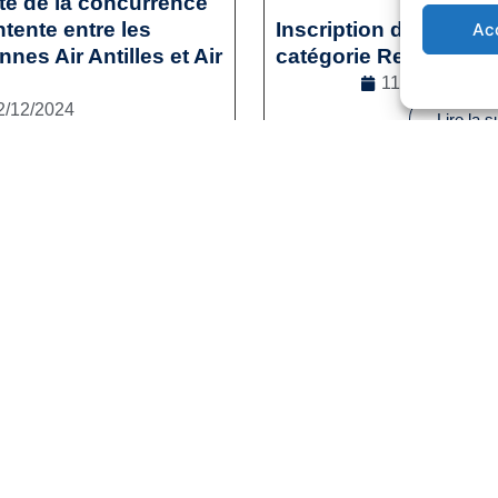
ité de la concurrence
tente entre les
Inscription des sporti
Ac
es Air Antilles et Air
catégorie Reconversi
11/12/2024
2/12/2024
Lire la s
l
,
Droit de la concurrence
e la suite
1
2
3
…
41