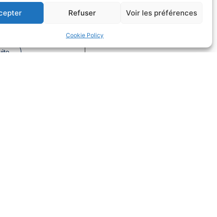
fs dans la
cepter
Refuser
Voir les préférences
on
Cookie Policy
Droit du sport
uite