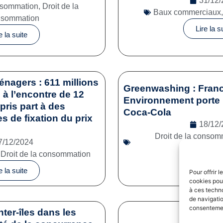
31/12/
onsommation
,
Droit de la
Baux commerciaux
nsommation
Lire la s
e la suite
énagers : 611 millions
Greenwashing : Franc
à l’encontre de 12
Environnement porte 
pris part à des
Coca-Cola
es de fixation du prix
18/12/
Droit de la consom
7/12/2024
commerc
,
Droit de la consommation
Lire la s
e la suite
Pour offrir 
cookies pour
à ces techn
de navigatio
consentement
nter-îles dans les