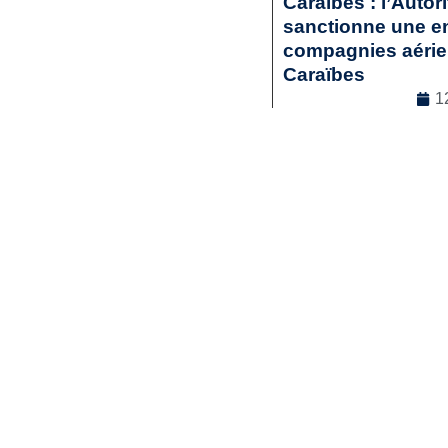
Caraïbes : l’Autor
sanctionne une en
compagnies aérienn
Caraïbes
1
Droit commercia
Lir