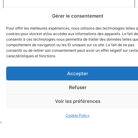
Gérer le consentement
Pour offrir les meilleures expériences, nous utilisons des technologies telles 
cookies pour stocker et/ou accéder aux informations des appareils. Le fait de
consentir à ces technologies nous permettra de traiter des données telles que
Greenwashing : France Nature Environnement porte
comportement de navigation ou les ID uniques sur ce site. Le fait de ne pas
consentir ou de retirer son consentement peut avoir un effet négatif sur cert
plainte contre Coca-Cola
caractéristiques et fonctions.
18/12/2024
Droit de la consommation
,
Pratiques commerciales
Lire la suite
Accepter
Refuser
Voir les préférences
Cookie Policy
Transport aérien inter-îles dans les Caraïbes : l’Autorité
de la concurrence sanctionne une entente entre les
compagnies aériennes Air Antilles et Air Caraïbes