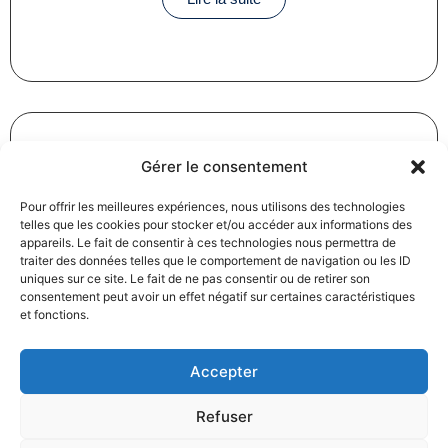
Gérer le consentement
Révision des baux commerciaux et professionnels : les
Pour offrir les meilleures expériences, nous utilisons des technologies
indices au troisième trimestre 2024
telles que les cookies pour stocker et/ou accéder aux informations des
31/12/2024
Baux commerciaux
,
Droit commercial
appareils. Le fait de consentir à ces technologies nous permettra de
Lire la suite
traiter des données telles que le comportement de navigation ou les ID
uniques sur ce site. Le fait de ne pas consentir ou de retirer son
consentement peut avoir un effet négatif sur certaines caractéristiques
et fonctions.
Accepter
Refuser
Produits électroménagers : 611 millions d’euros d’amende