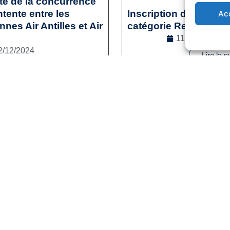
ité de la concurrence
tente entre les
Inscription des sporti
Ac
es Air Antilles et Air
catégorie Reconversi
11/12/2024
2/12/2024
Lire la s
l
,
Droit de la concurrence
e la suite
1
2
3
…
41