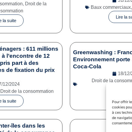
31/12/
onsommation
,
Droit de la
Baux commerciaux
nsommation
Lire la s
e la suite
énagers : 611 millions
Greenwashing : Franc
à l’encontre de 12
Environnement porte 
pris part à des
Coca-Cola
es de fixation du prix
18/12/
Droit de la consom
7/12/2024
commerc
,
Droit de la consommation
Lire la s
e la suite
Pour offrir 
cookies pour
à ces techn
de navigatio
consentement
nter-îles dans les