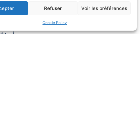
fs dans la
cepter
Refuser
Voir les préférences
on
Cookie Policy
Droit du sport
uite