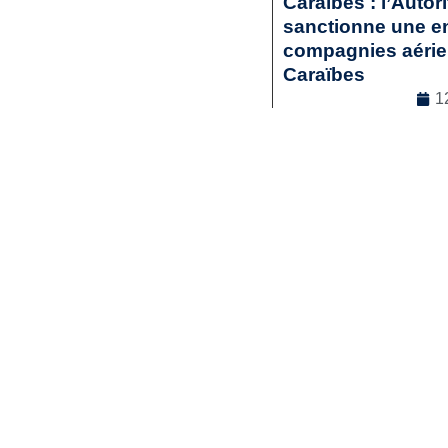
Caraïbes : l’Autor
sanctionne une en
compagnies aérienn
Caraïbes
1
Droit commercia
Lir