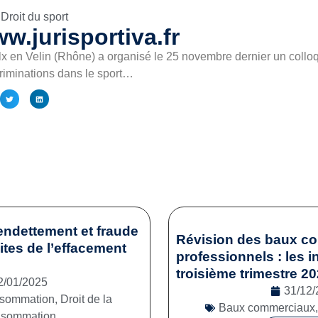
Droit du sport
w.jurisportiva.fr
lx en Velin (Rhône) a organisé le 25 novembre dernier un colloqu
criminations dans le sport…
endettement et fraude
Révision des baux c
mites de l’effacement
professionnels : les i
troisième trimestre 2
2/01/2025
31/12/
onsommation
,
Droit de la
Baux commerciaux
nsommation