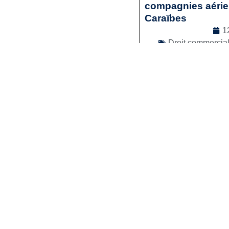
compagnies aérienn
Caraïbes
1
Droit commercia
Lir