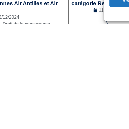
Ac
es Air Antilles et Air
catégorie Reconversi
11/12/2024
2/12/2024
Lire la s
l
,
Droit de la concurrence
e la suite
1
2
3
…
41