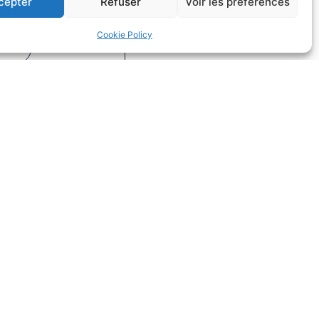
cepter
Refuser
Voir les préférences
on
Droit du sport
Cookie Policy
uite