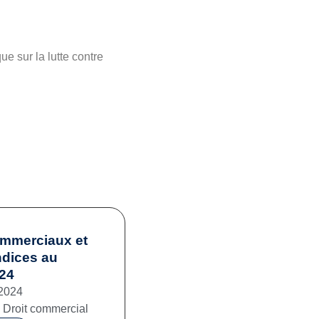
e sur la lutte contre
ommerciaux et
ndices au
024
2024
,
Droit commercial