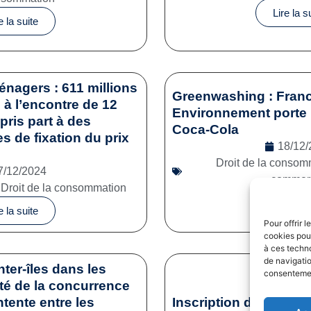
Lire la s
e la suite
énagers : 611 millions
Greenwashing : Franc
à l’encontre de 12
Environnement porte 
pris part à des
Coca-Cola
es de fixation du prix
18/12/
Droit de la consom
7/12/2024
commerc
,
Droit de la consommation
Lire la s
e la suite
Pour offrir 
cookies pour
à ces techn
de navigatio
nter-îles dans les
consentement
ité de la concurrence
tente entre les
Inscription des sporti