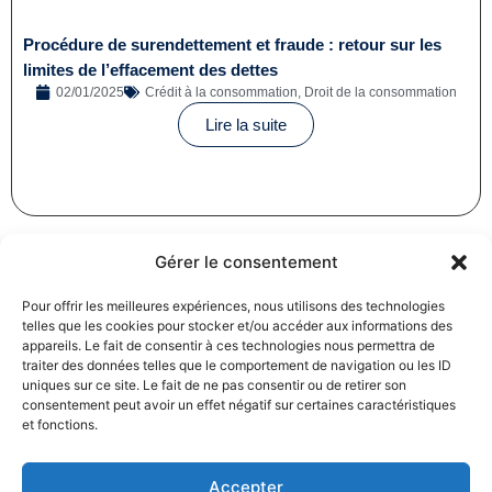
Procédure de surendettement et fraude : retour sur les
limites de l’effacement des dettes
02/01/2025
Crédit à la consommation
,
Droit de la consommation
Lire la suite
Gérer le consentement
Pour offrir les meilleures expériences, nous utilisons des technologies
telles que les cookies pour stocker et/ou accéder aux informations des
Révision des baux commerciaux et professionnels : les
appareils. Le fait de consentir à ces technologies nous permettra de
indices au troisième trimestre 2024
traiter des données telles que le comportement de navigation ou les ID
31/12/2024
Baux commerciaux
,
Droit commercial
uniques sur ce site. Le fait de ne pas consentir ou de retirer son
consentement peut avoir un effet négatif sur certaines caractéristiques
Lire la suite
et fonctions.
Accepter