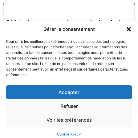
Révision des baux commerciaux et professionnels : les
Gérer le consentement
indices au troisième trimestre 2024
31/12/2024
Baux commerciaux
,
Droit commercial
Pour offrir les meilleures expériences, nous utilisons des technologies
Lire la suite
telles que les cookies pour stocker et/ou accéder aux informations des
appareils. Le fait de consentir à ces technologies nous permettra de
traiter des données telles que le comportement de navigation ou les ID
uniques sur ce site. Le fait de ne pas consentir ou de retirer son
consentement peut avoir un effet négatif sur certaines caractéristiques
et fonctions.
Accepter
Produits électroménagers : 611 millions d’euros d’amende
Refuser
à l’encontre de 12 entreprises ayant pris part à des
pratiques verticales de fixation du prix de vente
Voir les préférences
27/12/2024
Droit commercial
,
Droit de la consommation
Lire la suite
Cookie Policy