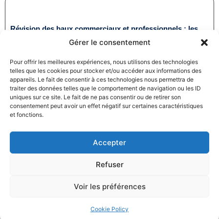
Révision des baux commerciaux et professionnels : les
indices au troisième trimestre 2024
Gérer le consentement
31/12/2024
Baux commerciaux
,
Droit commercial
Pour offrir les meilleures expériences, nous utilisons des technologies
Lire la suite
telles que les cookies pour stocker et/ou accéder aux informations des
appareils. Le fait de consentir à ces technologies nous permettra de
traiter des données telles que le comportement de navigation ou les ID
uniques sur ce site. Le fait de ne pas consentir ou de retirer son
consentement peut avoir un effet négatif sur certaines caractéristiques
et fonctions.
Accepter
Produits électroménagers : 611 millions d’euros d’amende
à l’encontre de 12 entreprises ayant pris part à des
Refuser
pratiques verticales de fixation du prix de vente
27/12/2024
Droit commercial
,
Droit de la consommation
Voir les préférences
Lire la suite
Cookie Policy