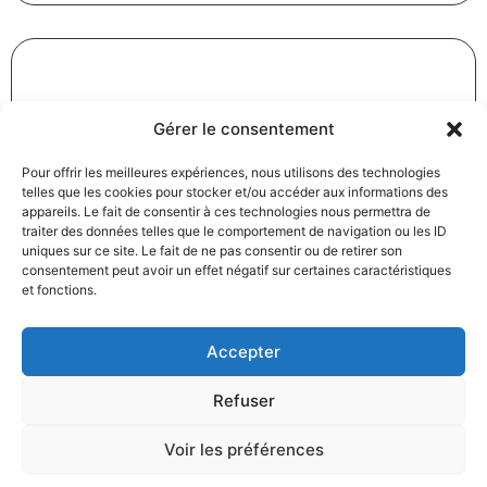
Révision des baux commerciaux et professionnels : les
Gérer le consentement
indices au troisième trimestre 2024
31/12/2024
Baux commerciaux
,
Droit commercial
Pour offrir les meilleures expériences, nous utilisons des technologies
telles que les cookies pour stocker et/ou accéder aux informations des
Lire la suite
appareils. Le fait de consentir à ces technologies nous permettra de
traiter des données telles que le comportement de navigation ou les ID
uniques sur ce site. Le fait de ne pas consentir ou de retirer son
consentement peut avoir un effet négatif sur certaines caractéristiques
et fonctions.
Accepter
Produits électroménagers : 611 millions d’euros d’amende
Refuser
à l’encontre de 12 entreprises ayant pris part à des
pratiques verticales de fixation du prix de vente
Voir les préférences
27/12/2024
Droit commercial
,
Droit de la consommation