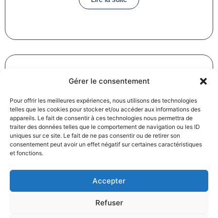
Gérer le consentement
Révision des baux commerciaux et professionnels : les
Pour offrir les meilleures expériences, nous utilisons des technologies
indices au troisième trimestre 2024
telles que les cookies pour stocker et/ou accéder aux informations des
31/12/2024
Baux commerciaux
,
Droit commercial
appareils. Le fait de consentir à ces technologies nous permettra de
Lire la suite
traiter des données telles que le comportement de navigation ou les ID
uniques sur ce site. Le fait de ne pas consentir ou de retirer son
consentement peut avoir un effet négatif sur certaines caractéristiques
et fonctions.
Accepter
Refuser
Produits électroménagers : 611 millions d’euros d’amende