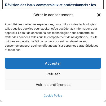
Révision des baux commerciaux et professionnels : les
indices au troisième trimestre 2024
Gérer le consentement
31/12/2024
Baux commerciaux
,
Droit commercial
Lire la suite
Pour offrir les meilleures expériences, nous utilisons des technologies
telles que les cookies pour stocker et/ou accéder aux informations des
appareils. Le fait de consentir à ces technologies nous permettra de
traiter des données telles que le comportement de navigation ou les ID
uniques sur ce site. Le fait de ne pas consentir ou de retirer son
consentement peut avoir un effet négatif sur certaines caractéristiques
et fonctions.
Accepter
Produits électroménagers : 611 millions d’euros d’amende
à l’encontre de 12 entreprises ayant pris part à des
Refuser
pratiques verticales de fixation du prix de vente
27/12/2024
Droit commercial
,
Droit de la consommation
Voir les préférences
Lire la suite
Cookie Policy